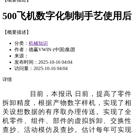
500飞机数字化制制手艺使用后
【概要描述】
分类：
机械知识
作者：德赢VWIN·(中国)集团
来源：
发布时间：
2025-10-16 04:04
访问量：
2025-10-16 04:04
详情
目前，本报讯 日前，提高了零件
拆卸精度，根据产物数字样机，实现了相
关设想数据的有序取办理传送。实现了全
机零件、组件、部件的虚拟拆卸、交换性
查抄、活动模仿及查抄。估计每年可实现