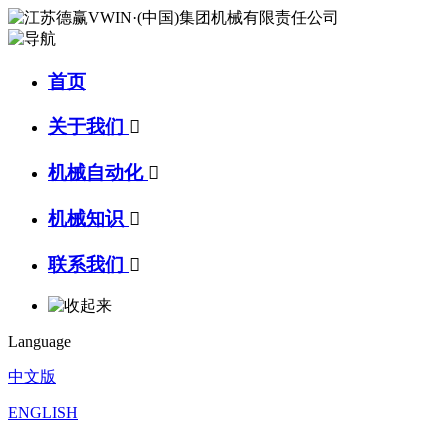
首页
关于我们

机械自动化

机械知识

联系我们

Language
中文版
ENGLISH