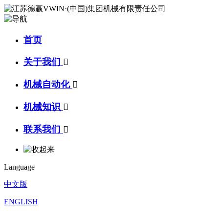
首页
关于我们

机械自动化

机械知识

联系我们

Language
中文版
ENGLISH