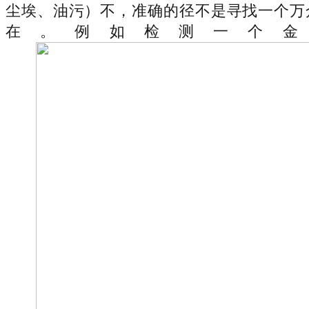
尘埃、油污）不，准确的径不是寻找一个万
在。例如检测一个