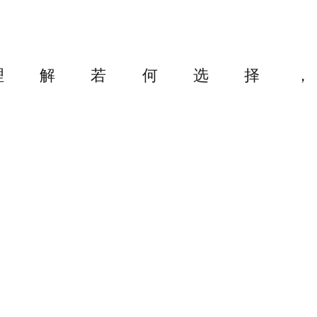
理解若何选择，