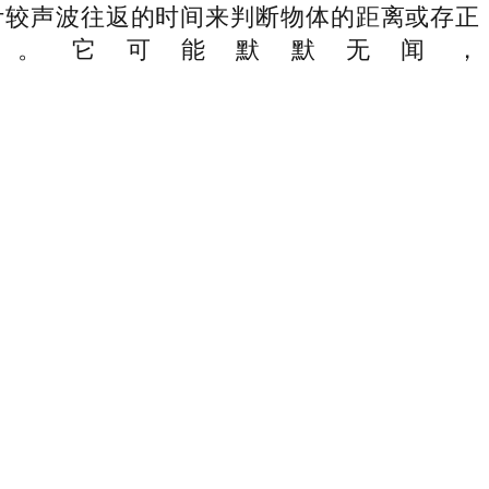
计较声波往返的时间来判断物体的距离或存正
。它可能默默无闻，