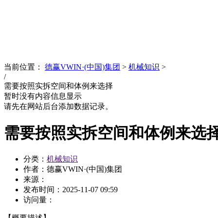
News
文化品牌
当前位置：
德赢VWIN·(中国)集团
>
机械知识
>
/
需要按照实拆空间和体例来选择
暂时没有内容信息显示
请先在网站后台添加数据记录。
需要按照实拆空间和体例来选
分类：
机械知识
作者：德赢VWIN·(中国)集团
来源：
发布时间：
2025-11-07 09:59
访问量：
【概要描述】