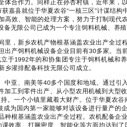
体合作力。同样正在孙杏村镇，近年来，以
市获嘉县就位于华夏农谷“一核三区”计谋结
加高效、智能的处理方案，努力于打制现代
设备无限公司已成为一个专注饲料机械、养殖
里，新乡农机产物根基涵盖农业出产全过程
但出产饲料机械设备企业目前有30多家。当
成立于1992年的和协集团专注于饲料机械
，新乡灌排配备科技无限公司成立。
中亚、南美等40多个国度和地域。通过引入
件加工到零件出产、从小型农用机械到大型收
持。一个小镇里藏着大财产。位于华夏农谷南
科技成为国内第一家能够对该设备进行量产的
品种根基涵盖农业出产全过程。农机配备企业
其功课效率、打捆密度、智能化等方面均达到了