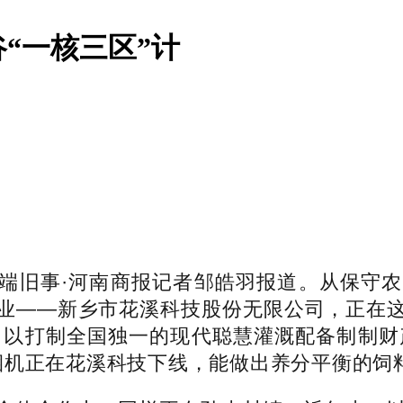
“一核三区”计
旧事·河南商报记者邹皓羽报道。从保守农
业——新乡市花溪科技股份无限公司，正在
，以打制全国独一的现代聪慧灌溉配备制制财
捆机正在花溪科技下线，能做出养分平衡的饲