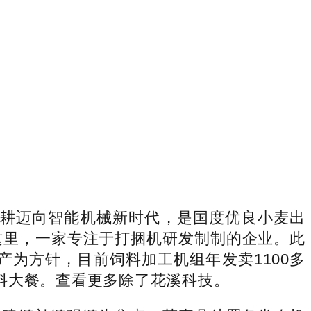
耕迈向智能机械新时代，是国度优良小麦出
这里，一家专注于打捆机研发制制的企业。此
产为方针，目前饲料加工机组年发卖1100多
料大餐。查看更多除了花溪科技。