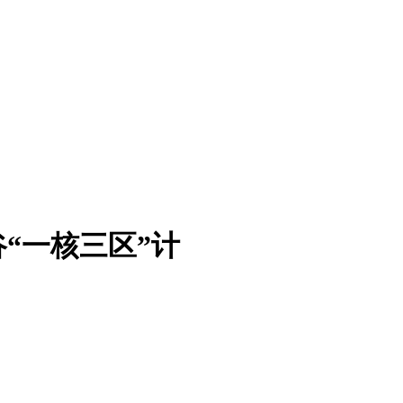
“一核三区”计