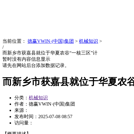
News
文化品牌
当前位置：
德赢VWIN·(中国)集团
>
机械知识
>
/
而新乡市获嘉县就位于华夏农谷“一核三区”计
暂时没有内容信息显示
请先在网站后台添加数据记录。
而新乡市获嘉县就位于华夏农谷
分类：
机械知识
作者：德赢VWIN·(中国)集团
来源：
发布时间：
2025-07-08 08:57
访问量：
【概要描述】