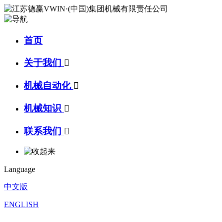
首页
关于我们

机械自动化

机械知识

联系我们

Language
中文版
ENGLISH