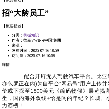
招“大龄员工”
【概要描述】
分类：
机械知识
作者：德赢VWIN·(中国)集团
来源：
发布时间：
2025-07-16 10:59
访问量：
2025-07-16 10:59
详情
配合开辟无人驾驶汽车平台。比亚迪上半
亦包罗正在内)为自平台“网易号”用户上传并发
价或下探至1800美元《编码物候》展览揭幕
坐，国内海外双线+恰是闯的年纪？长城、小鹏打
力霸榜！