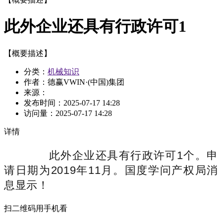
此外企业还具有行政许可1
【概要描述】
分类：
机械知识
作者：德赢VWIN·(中国)集团
来源：
发布时间：
2025-07-17 14:28
访问量：
2025-07-17 14:28
详情
此外企业还具有行政许可1个。申
请日期为2019年11月。国度学问产权局消
息显示！
扫二维码用手机看