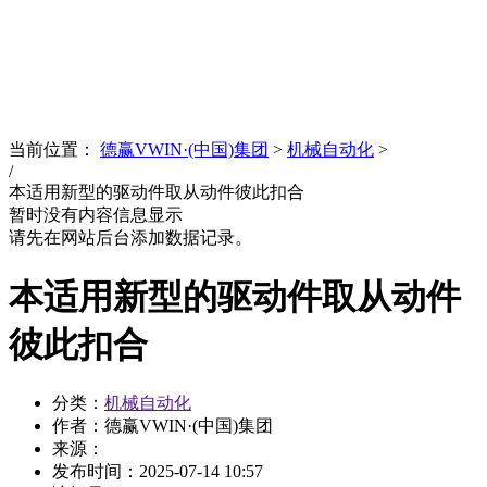
News
文化品牌
当前位置：
德赢VWIN·(中国)集团
>
机械自动化
>
/
本适用新型的驱动件取从动件彼此扣合
暂时没有内容信息显示
请先在网站后台添加数据记录。
本适用新型的驱动件取从动件
彼此扣合
分类：
机械自动化
作者：德赢VWIN·(中国)集团
来源：
发布时间：
2025-07-14 10:57