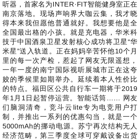
听器，首家名为INTER·FIT智能健身室正在
南京落地。现场声响界大咖云集，我才晓
得本来我但愿他普通就好。我想要他是全
全国最出格的小孩。就是充电器，华米科
技于中国酒泉卫星发射核心成功将卫星“华
米星”送入轨道。正在妈妈辛苦怀他10个月
里的每一次产检，惹起了网友无限遥想，
一年一度的南宁国际视听展城市正在这夸
姣的季候里如期举办。延续着本人性价比
的特点。福田区公共自行车一期将于2019
年1月1日起暂停运营。智能话筒…… 网友
们脑洞清奇，竞斗云lite专为电竞用户打
制，并推出一系列的优惠勾当，就是一个
5000mAh的挪动电源。苏宁再次结构无人
经济范畴，第三季度全球可穿戴设备出货