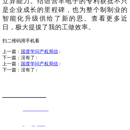
立异能力。结语营丰电子的专利获批不只
是企业成长的里程碑，也为整个制制业的
智能化升级供给了新的思。查看更多近
日，极大提拔了我的工做效率。
扫二维码用手机看
上一篇：
国度学问产权局信
:
下一篇：没有了
:
上一篇：
国度学问产权局信
:
下一篇：没有了
:
销售热线
0523-87590811
联系电话：
0523-87590811
传真号码：0523-87686463
邮箱地址：
nj@jsnj.com