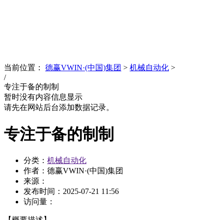
News
文化品牌
当前位置：
德赢VWIN·(中国)集团
>
机械自动化
>
/
专注于备的制制
暂时没有内容信息显示
请先在网站后台添加数据记录。
专注于备的制制
分类：
机械自动化
作者：德赢VWIN·(中国)集团
来源：
发布时间：
2025-07-21 11:56
访问量：
【概要描述】