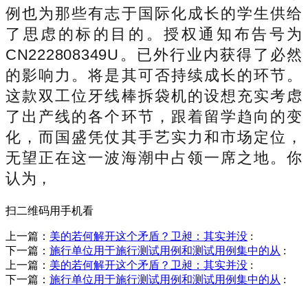
例也为那些有志于国际化成长的学生供给
了思虑的标的目的。授权通知布告号为
CN222808349U。已外行业内获得了必然
的影响力。将是其可否持续成长的环节。
这款双工位牙线棒拆袋机的设想充实考虑
了出产线的各个环节，跟着留学趋向的变
化，而国盛凭仗其手艺实力和市场定位，
无望正在这一波海潮中占领一席之地。你
认为，
扫二维码用手机看
上一篇：
美的若何解开这个矛盾？卫昶：其实并没
:
下一篇：
施行单位用于施行测试用例和测试用例集中的从
:
上一篇：
美的若何解开这个矛盾？卫昶：其实并没
:
下一篇：
施行单位用于施行测试用例和测试用例集中的从
:
销售热线