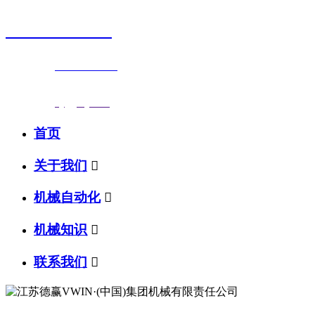
0523-87590811
联系电话：
0523-87590811
传真号码：0523-87686463
邮箱地址：
nj@jsnj.com
首页
关于我们

机械自动化

机械知识

联系我们
