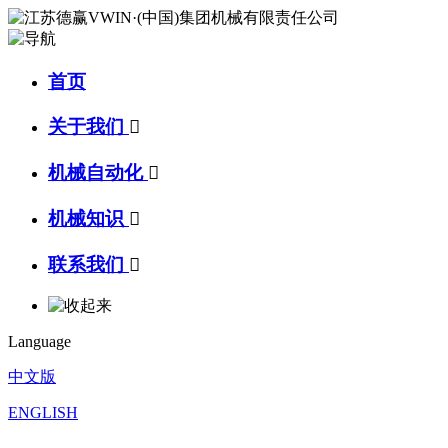
首页
关于我们

机械自动化

机械知识

联系我们

Language
中文版
ENGLISH